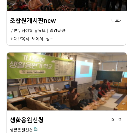
조합원게시판new
더보기
푸른두레생협 유튜브│임영웅팬…
초대! 『육식, 노예제, 성…
생활응원신청
더보기
생활응원신청