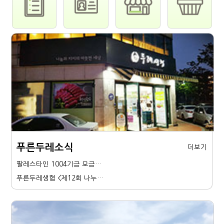
푸른두레소식
더보기
팔레스타인 1004기금 모금…
푸른두레생협 <제12회 나누…